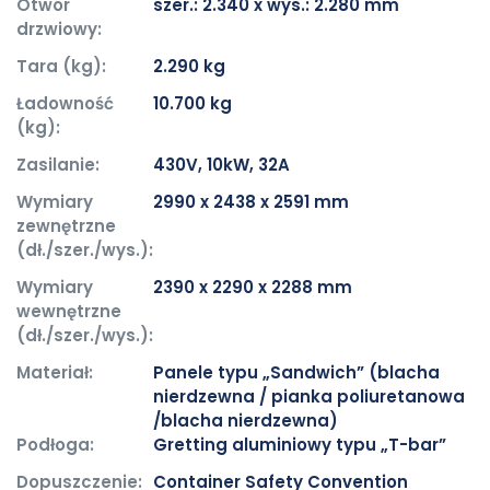
Otwór
szer.: 2.340 x wys.: 2.280 mm
drzwiowy:
Tara (kg):
2.290 kg
Ładowność
10.700 kg
(kg):
Zasilanie:
430V, 10kW, 32A
Wymiary
2990 x 2438 x 2591 mm
zewnętrzne
(dł./szer./wys.):
Wymiary
2390 x 2290 x 2288 mm
wewnętrzne
(dł./szer./wys.):
Materiał:
Panele typu „Sandwich” (blacha
nierdzewna / pianka poliuretanowa
/blacha nierdzewna)
Podłoga:
Gretting aluminiowy typu „T-bar”
Dopuszczenie:
Container Safety Convention