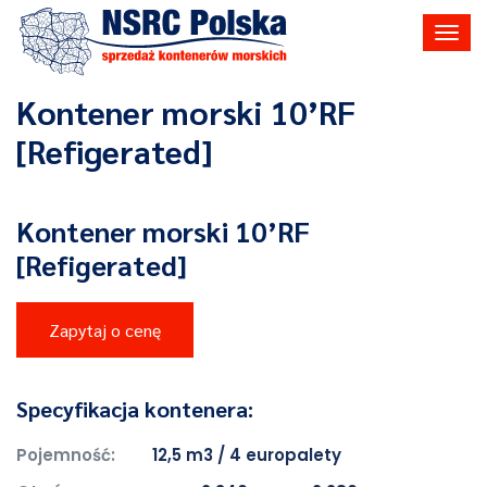
Toggl
navig
Kontener morski 10’RF
[Refigerated]
Kontener morski 10’RF
[Refigerated]
Zapytaj o cenę
Specyfikacja kontenera:
Pojemność:
12,5 m3 / 4 europalety