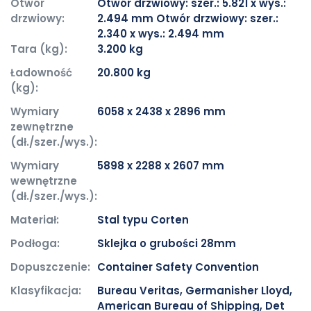
Otwór
Otwór drzwiowy: szer.: 5.821 x wys.:
drzwiowy:
2.494 mm Otwór drzwiowy: szer.:
2.340 x wys.: 2.494 mm
Tara (kg):
3.200 kg
Ładowność
20.800 kg
(kg):
Wymiary
6058 x 2438 x 2896 mm
zewnętrzne
(dł./szer./wys.):
Wymiary
5898 x 2288 x 2607 mm
wewnętrzne
(dł./szer./wys.):
Materiał:
Stal typu Corten
Podłoga:
Sklejka o grubości 28mm
Dopuszczenie:
Container Safety Convention
Klasyfikacja:
Bureau Veritas, Germanisher Lloyd,
American Bureau of Shipping, Det