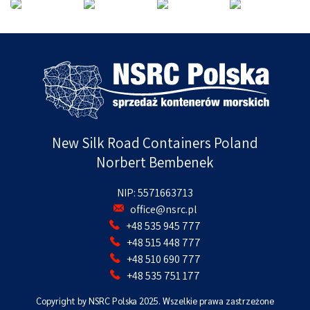
New Silk Road Containers Poland
Norbert Bembenek
NIP: 5571663713
office@nsrc.pl
+48 535 945 777
+48 515 448 777
+48 510 690 777
+48 535 751 177
Copyright by NSRC Polska 2025. Wszelkie prawa zastrzeżone