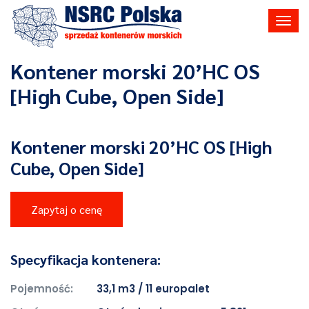
Toggl
navig
Kontener morski 20’HC OS
[High Cube, Open Side]
Kontener morski 20’HC OS [High
Cube, Open Side]
Zapytaj o cenę
Specyfikacja kontenera:
Pojemność:
33,1 m3 / 11 europalet