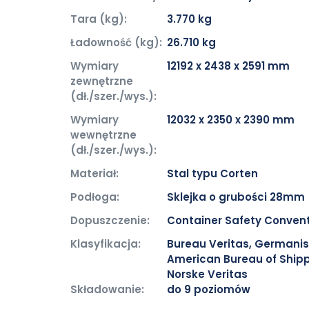
Tara (kg):
3.770 kg
Ładowność (kg):
26.710 kg
Wymiary
12192 x 2438 x 2591 mm
zewnętrzne
(dł./szer./wys.):
Wymiary
12032 x 2350 x 2390 mm
wewnętrzne
(dł./szer./wys.):
Materiał:
Stal typu Corten
Podłoga:
Sklejka o grubości 28mm
Dopuszczenie:
Container Safety Conven
Klasyfikacja:
Bureau Veritas, Germanis
American Bureau of Shipp
Norske Veritas
Składowanie:
do 9 poziomów