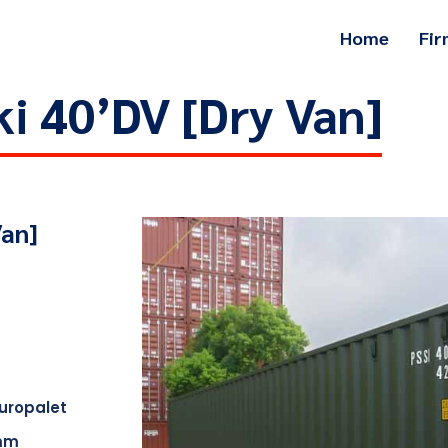
Home
Fi
i 40’DV [Dry Van]
an]
europalet
 mm