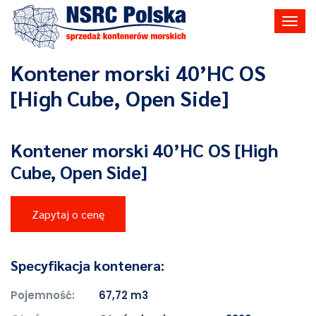
Toggl
navig
Kontener morski 40’HC OS
[High Cube, Open Side]
Kontener morski 40’HC OS [High
Cube, Open Side]
Zapytaj o cenę
Specyfikacja kontenera:
Pojemność:
67,72 m3