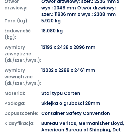
Otwór
Otwór drzwiowy: szer.: 2226 mm x
drzwiowy:
wys.: 2348 mm Otwór drzwiowy:
szer.: 11836 mm x wys.: 2308 mm
Tara (kg):
5.920 kg
Ładowność
18.080 kg
(kg):
Wymiary
12192 x 2438 x 2896 mm
zewnętrzne
(dł./szer./wys.):
Wymiary
12032 x 2288 x 2461 mm
wewnętrzne
(dł./szer./wys.):
Materiał:
Stal typu Corten
Podłoga:
Sklejka o grubości 28mm
Dopuszczenie:
Container Safety Convention
Klasyfikacja:
Bureau Veritas, Germanisher Lloyd,
American Bureau of Shipping, Det