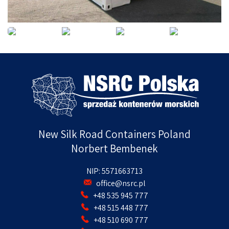
New Silk Road Containers Poland
Norbert Bembenek
NIP: 5571663713
office@nsrc.pl
+48 535 945 777
+48 515 448 777
+48 510 690 777