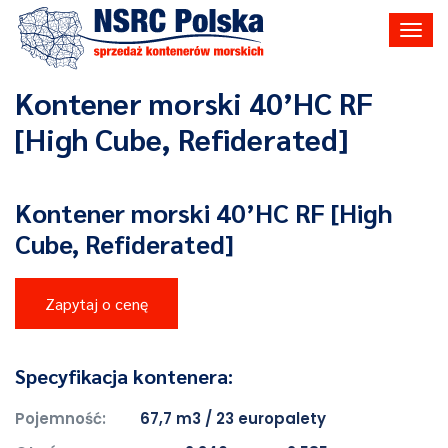
Toggl
navig
Kontener morski 40’HC RF
[High Cube, Refiderated]
Kontener morski 40’HC RF [High
Cube, Refiderated]
Zapytaj o cenę
Specyfikacja kontenera:
Pojemność:
67,7 m3 / 23 europalety