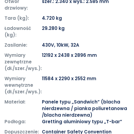
Otwór
szer.: 2.340 x wys.: 2.585 mm
drzwiowy:
Tara (kg):
4.720 kg
Ładowność
29.280 kg
(kg):
Zasilanie:
430V, 10kW, 32A
Wymiary
12192 x 2438 x 2896 mm
zewnętrzne
(dł./szer./wys.):
Wymiary
11584 x 2290 x 2552 mm
wewnętrzne
(dł./szer./wys.):
Materiał:
Panele typu „Sandwich” (blacha
nierdzewna / pianka poliuretanowa
/blacha nierdzewna)
Podłoga:
Gretting aluminiowy typu „T-bar”
Dopuszczenie:
Container Safety Convention